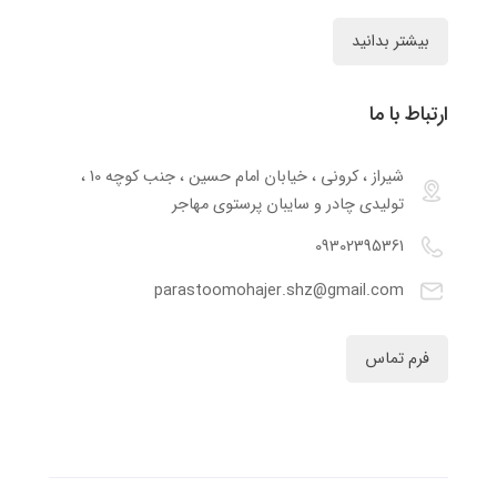
بیشتر بدانید
ارتباط با ما
شیراز ، کرونی ، خیابان امام حسین ، جنب کوچه 10 ،
تولیدی چادر و سایبان پرستوی مهاجر
09302395361
parastoomohajer.shz@gmail.com
فرم تماس