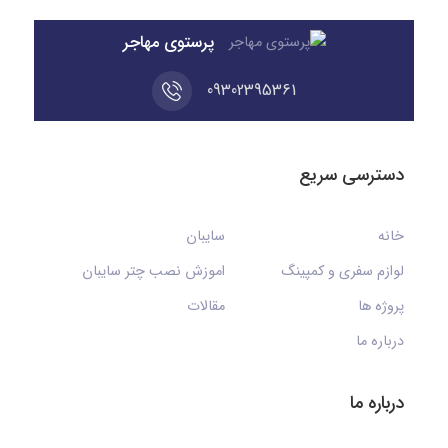
پرستوی مهاجر
09302395361
دسترسی سریع
خانه
سایبان
لوازم سفری و کمپینگ
اموزش نصب چتر سایبان
پروژه ها
مقالات
درباره ما
درباره ما