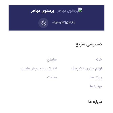
پرستوی مهاجر
09302395361
دسترسی سریع
خانه
سایبان
لوازم سفری و کمپینگ
اموزش نصب چتر سایبان
پروژه ها
مقالات
درباره ما
درباره ما