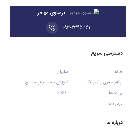
پرستوی مهاجر
09302395361
دسترسی سریع
خانه
سایبان
لوازم سفری و کمپینگ
اموزش نصب چتر سایبان
پروژه ها
مقالات
درباره ما
درباره ما