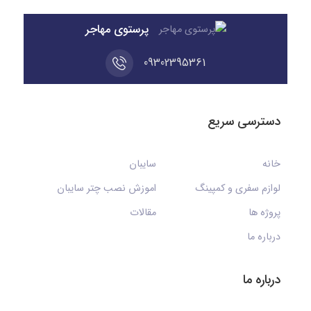
پرستوی مهاجر
09302395361
دسترسی سریع
خانه
سایبان
لوازم سفری و کمپینگ
اموزش نصب چتر سایبان
پروژه ها
مقالات
درباره ما
درباره ما