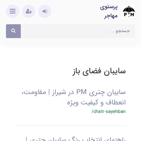
پرستوی
مهاجر
سایبان فضای باز
سایبان چتری PM در شیراز | مقاومت،
انعطاف و کیفیت ویژه
/chatr-sayehban
راهنمای انتخاب رنگ سایبان چتری |