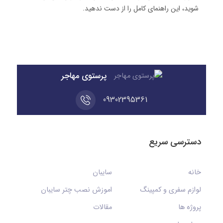
شوید، این راهنمای کامل را از دست ندهید.
پرستوی مهاجر
09302395361
دسترسی سریع
خانه
سایبان
لوازم سفری و کمپینگ
اموزش نصب چتر سایبان
پروژه ها
مقالات