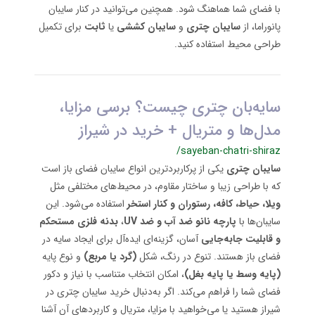
با فضای شما هماهنگ شود. همچنین می‌توانید در کنار سایبان
پانوراما، از
سایبان چتری
و
سایبان کششی
یا
ثابت
برای تکمیل
طراحی محیط استفاده کنید.
سایه‌بان چتری چیست؟ برسی مزایا،
مدل‌ها و متریال + خرید در شیراز
/sayeban-chatri-shiraz
سایبان چتری
یکی از پرکاربردترین انواع سایبان فضای باز است
که با طراحی زیبا و ساختار مقاوم، در محیط‌های مختلفی مثل
ویلا، حیاط، کافه، رستوران و کنار استخر
استفاده می‌شود. این
سایبان‌ها با
پارچه نانو ضد آب و ضد UV
،
بدنه فلزی مستحکم
و قابلیت جابه‌جایی
آسان، گزینه‌ای ایده‌آل برای ایجاد سایه در
فضای باز هستند. تنوع در رنگ، شکل
(گرد یا مربع)
و نوع پایه
(پایه وسط یا پایه بغل)
، امکان انتخاب متناسب با نیاز و دکور
فضای شما را فراهم می‌کند. اگر به‌دنبال خرید سایبان چتری در
شیراز هستید یا می‌خواهید با مزایا، متریال و کاربردهای آن آشنا