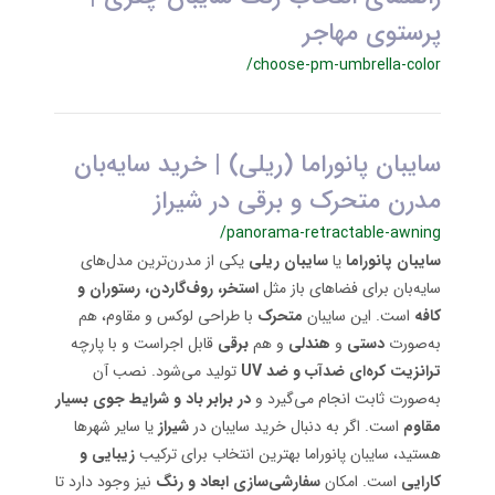
پرستوی مهاجر
/choose-pm-umbrella-color
سایبان پانوراما (ریلی) | خرید سایه‌بان
مدرن متحرک و برقی در شیراز
/panorama-retractable-awning
سایبان پانوراما
یا
سایبان ریلی
یکی از مدرن‌ترین مدل‌های
سایه‌بان برای فضاهای باز مثل
استخر، روف‌گاردن، رستوران و
کافه
است. این سایبان
متحرک
با طراحی لوکس و مقاوم، هم
به‌صورت
دستی
و
هندلی
و هم
برقی
قابل اجراست و با پارچه
ترانزیت کره‌ای
ضدآب و ضد UV
تولید می‌شود. نصب آن
به‌صورت ثابت انجام می‌گیرد و
در برابر باد و شرایط جوی بسیار
مقاوم
است. اگر به دنبال خرید سایبان در
شیراز
یا سایر شهرها
هستید، سایبان پانوراما بهترین انتخاب برای ترکیب
زیبایی و
کارایی
است. امکان
سفارشی‌سازی ابعاد و رنگ
نیز وجود دارد تا