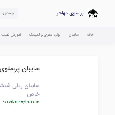
پرستوی مهاجر
خانه
سایبان
لوازم سفری و کمپینگ
اموزش نصب چت
سایبان پرستوی 
سایبان ریلی شیشه
خاص
/sayeban-reyli-shishei