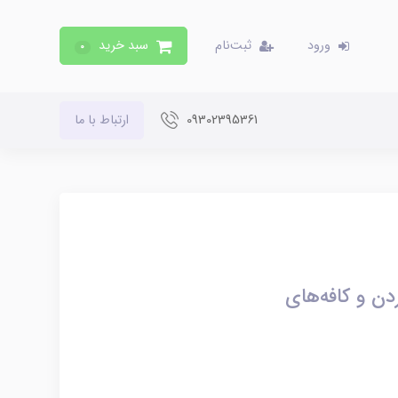
ورود
ثبت‌نام
سبد خرید
0
09302395361
ارتباط با ما
ن و کافه‌های