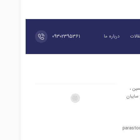
09302395361
الات
درباره ما
سین ،
در و سایبان
parasto