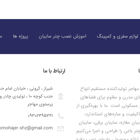
لوازم سفری و کمپینگ
اموزش نصب چتر سایبان
پروژه ها
مق
ارتباط با ما
هاجر تولیدکننده مستقیم انواع
شیراز ، کرونی ، خیابان امام ح
جنب کوچه 10 ، تولیدی چا
ای مدرن و مقاوم برای فضاهای
پرستوی مهاجر
مسکونی است. ما با بهره‌گیری از
اکیفیت و سازه‌های استاندارد،
09302395361
یبان مغازه، سایبان برقی، سایبان
omohajer.shz@gmail.com
تر باغی را طراحی و اجرا می‌کنیم.
 ارائه محصولی بادوام، نصب دقیق