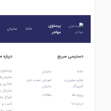
پرستوی
خانه
سایبان
مهاجر
دسترسی سریع
درباره ما
پرستوی م
خانه
سایبان
سایبان‌ه
لوازم سفری و
اموزش نصب چتر
تجاری و 
کمپینگ
سایبان
متریال ب
پروژه ها
مقالات
انواع سا
درباره ما
ثابت و چ
تعهد ما،