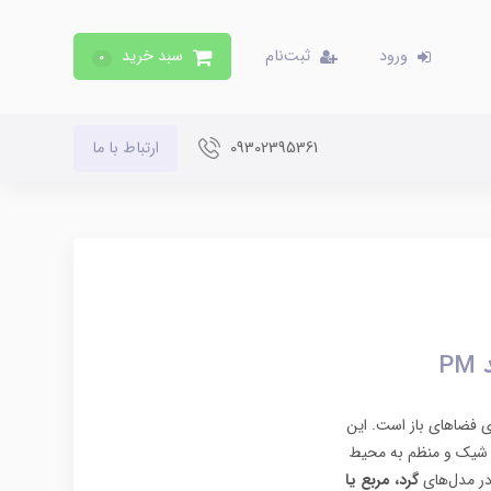
ورود
ثبت‌نام
سبد خرید
0
09302395361
ارتباط با ما
P
ای فضاهای باز است. این
ار شیک و منظم به محیط
در مدل‌های
گرد، مربع یا