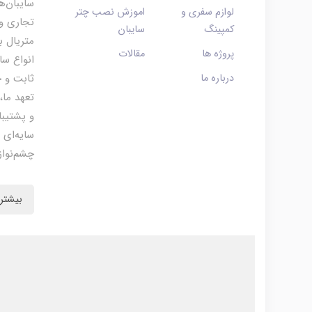
سایبان‌ه
لوازم سفری و
اموزش نصب چتر
تجاری و 
کمپینگ
سایبان
متریال ب
پروژه ها
مقالات
انواع سا
درباره ما
ثابت و چ
تعهد ما،
و پشتیبا
سایه‌ای 
چشم‌نواز
بیشتر 