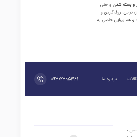
ز و بسته شدن
و حتی
از، تراس، روف‌گاردن و
د و هم زیبایی خاصی به
09302395361
الات
درباره ما
سین ،