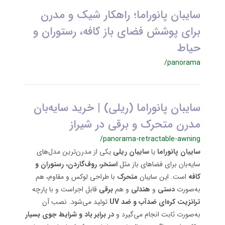
سایبان پانوراما؛ راهکار شیک و مدرن
برای پوشش فضای باز کافه، رستوران و
حیاط
/panorama
سایبان پانوراما (ریلی) | خرید سایه‌بان
مدرن متحرک و برقی در شیراز
/panorama-retractable-awning
سایبان پانوراما
یا
سایبان ریلی
یکی از مدرن‌ترین مدل‌های
سایه‌بان برای فضاهای باز مثل
استخر، روف‌گاردن، رستوران و
کافه
است. این سایبان
متحرک
با طراحی لوکس و مقاوم، هم
به‌صورت
دستی
و
هندلی
و هم
برقی
قابل اجراست و با پارچه
ترانزیت کره‌ای
ضدآب و ضد UV
تولید می‌شود. نصب آن
به‌صورت ثابت انجام می‌گیرد و
در برابر باد و شرایط جوی بسیار