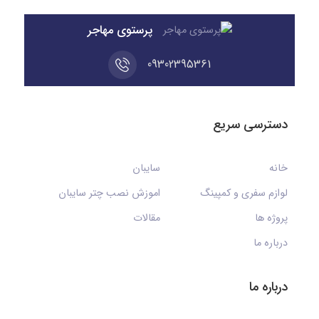
پرستوی مهاجر
09302395361
دسترسی سریع
خانه
سایبان
لوازم سفری و کمپینگ
اموزش نصب چتر سایبان
پروژه ها
مقالات
درباره ما
درباره ما