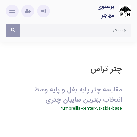
پرستوی
مهاجر
چتر تراس
مقایسه چتر پایه بغل و پایه وسط |
انتخاب بهترین سایبان چتری
/umbrellla-center-vs-side-base