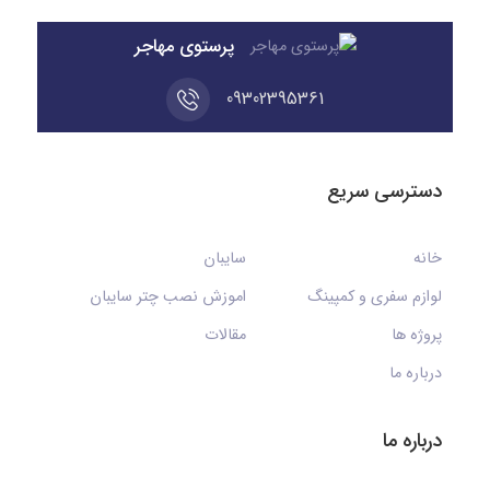
پرستوی مهاجر
09302395361
دسترسی سریع
خانه
سایبان
لوازم سفری و کمپینگ
اموزش نصب چتر سایبان
پروژه ها
مقالات
درباره ما
درباره ما