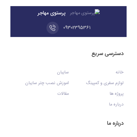
پرستوی مهاجر
09302395361
دسترسی سریع
خانه
سایبان
لوازم سفری و کمپینگ
اموزش نصب چتر سایبان
پروژه ها
مقالات
درباره ما
درباره ما