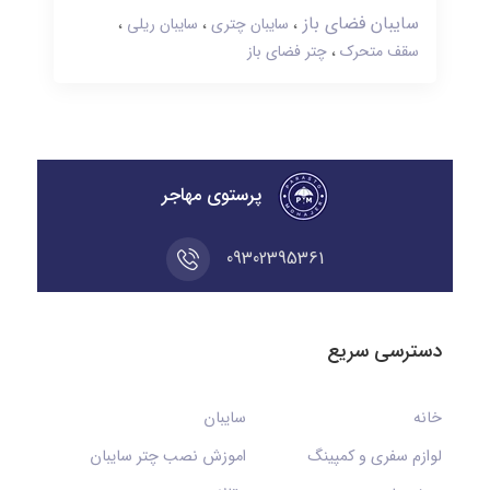
سایبان فضای باز
سایبان چتری
سایبان ریلی
سقف متحرک
چتر فضای باز
پرستوی مهاجر
09302395361
دسترسی سریع
خانه
سایبان
لوازم سفری و کمپینگ
اموزش نصب چتر سایبان