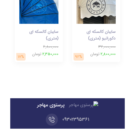
سایبان کالسکه ای
سایبان کالسکه ای
دکوراتیو (متری)
(متری)
2,800,000
32,000,000
2,800,000
تومان
2,350,000
تومان
17%
92%
پرستوی مهاجر
09302395361