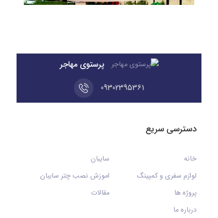
پرستوی مهاجر
09302395361
دسترسی سریع
خانه
سایبان
لوازم سفری و کمپینگ
اموزش نصب چتر سایبان
پروژه ها
مقالات
درباره ما