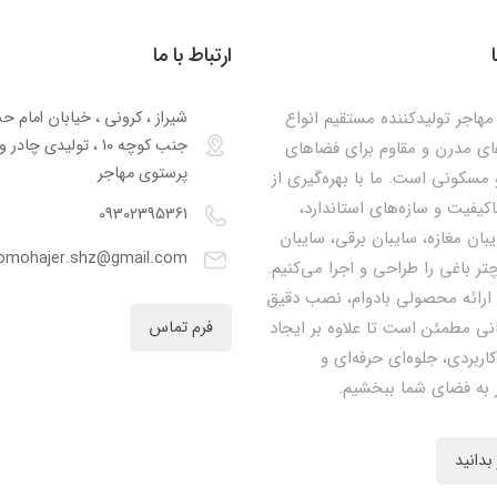
ارتباط با ما
هاجر تولیدکننده مستقیم انواع
شیراز ، کرونی ، خیابان امام ح
جنب کوچه 10 ، تولیدی چا
ای مدرن و مقاوم برای فضاهای
پرستوی مهاجر
مسکونی است. ما با بهره‌گیری از
اکیفیت و سازه‌های استاندارد،
09302395361
یبان مغازه، سایبان برقی، سایبان
omohajer.shz@gmail.com
تر باغی را طراحی و اجرا می‌کنیم.
 ارائه محصولی بادوام، نصب دقیق
نی مطمئن است تا علاوه بر ایجاد
فرم تماس
کاربردی، جلوه‌ای حرفه‌ای و
 به فضای شما ببخشیم.
بدانید