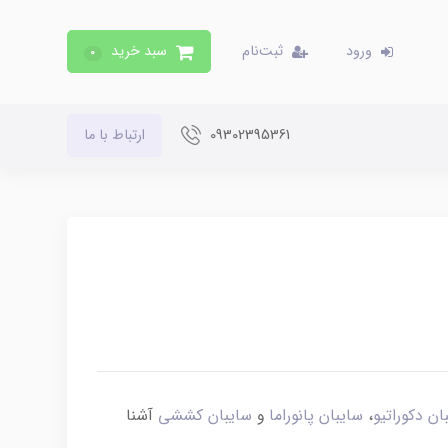
ورود
ثبت‌نام
سبد خرید
0
09302395361
ارتباط با ما
ان دکوراتیو
،
سایبان پانوراما
و
سایبان کششی
آشنا