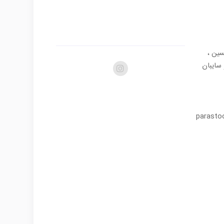
سین ،
در و سایبان
parasto