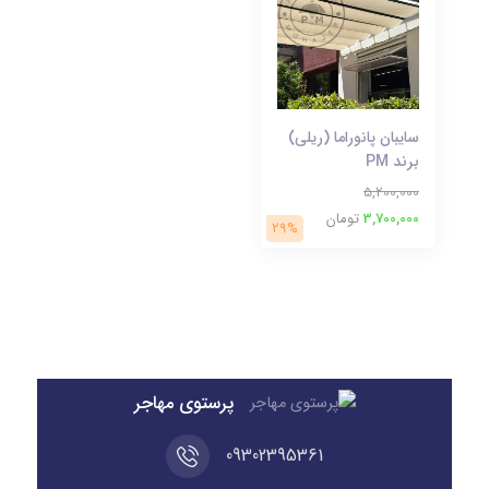
سایبان پانوراما (ریلی)
برند PM
5,200,000
3,700,000
تومان
29%
پرستوی مهاجر
09302395361