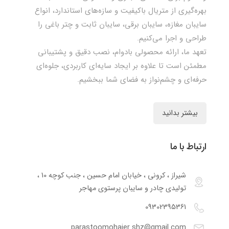
بهره‌گیری از متریال باکیفیت و سازه‌های استاندارد، انواع
سایبان مغازه، سایبان برقی، سایبان ثابت و چتر باغی را
طراحی و اجرا می‌کنیم.
تعهد ما، ارائه محصولی بادوام، نصب دقیق و پشتیبانی
مطمئن است تا علاوه بر ایجاد سایه‌ای کاربردی، جلوه‌ای
حرفه‌ای و چشم‌نواز به فضای شما ببخشیم.
بیشتر بدانید
ارتباط با ما
شیراز ، کرونی ، خیابان امام حسین ، جنب کوچه 10 ،
تولیدی چادر و سایبان پرستوی مهاجر
09302395361
parastoomohajer.shz@gmail.com