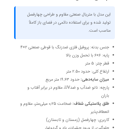
این مدل با متریال صنعتی مقاوم و طراحی چهارفصل
تولید شده و برای استفاده دائمی در فضای باز کاملاً
مناسب است.
جنس بدنه: پروفیل فلزی ضدزنگ با قوطی صنعتی ۲×۴
پایه: ۶×۶ با تحمل وزن بالا
قطر چتر: ۵ متر
ارتفاع کلی: حدود ۲.۵۰ متر
میزان سایه‌دهی:
حدود ۱۹.۶۳ متر مربع
پارچه: نانو ضدآب و ضدUV، مقاوم در برابر آفتاب و
باران
طلق پلاستیکی شفاف:
ضخامت ۰٫۲۵ میلی‌متر، مقاوم و
انعطاف‌پذیر
کاربری: چهارفصل (زمستان و تابستان)
جلوگیری از ورود حشرات، باد و گردوغبار