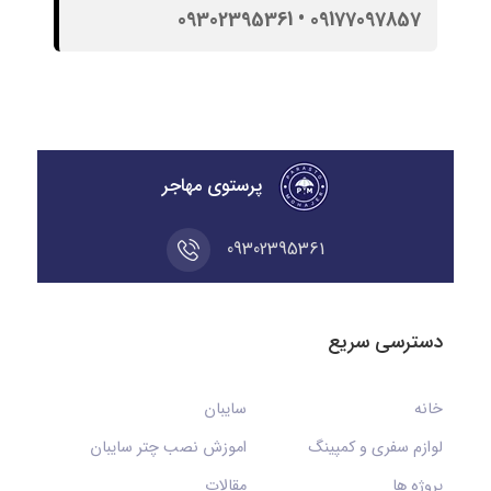
09177097857 • 09302395361
پرستوی مهاجر
09302395361
دسترسی سریع
خانه
سایبان
لوازم سفری و کمپینگ
اموزش نصب چتر سایبان
پروژه ها
مقالات