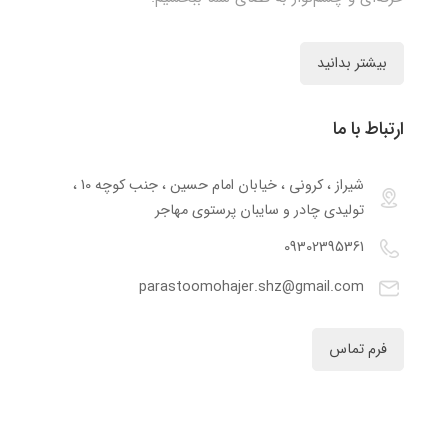
بیشتر بدانید
ارتباط با ما
شیراز ، کرونی ، خیابان امام حسین ، جنب کوچه 10 ،
تولیدی چادر و سایبان پرستوی مهاجر
09302395361
parastoomohajer.shz@gmail.com
فرم تماس