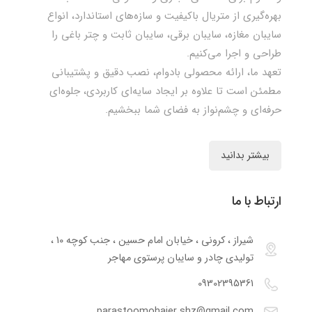
بهره‌گیری از متریال باکیفیت و سازه‌های استاندارد، انواع
سایبان مغازه، سایبان برقی، سایبان ثابت و چتر باغی را
طراحی و اجرا می‌کنیم.
تعهد ما، ارائه محصولی بادوام، نصب دقیق و پشتیبانی
مطمئن است تا علاوه بر ایجاد سایه‌ای کاربردی، جلوه‌ای
حرفه‌ای و چشم‌نواز به فضای شما ببخشیم.
بیشتر بدانید
ارتباط با ما
شیراز ، کرونی ، خیابان امام حسین ، جنب کوچه 10 ،
تولیدی چادر و سایبان پرستوی مهاجر
09302395361
parastoomohajer.shz@gmail.com