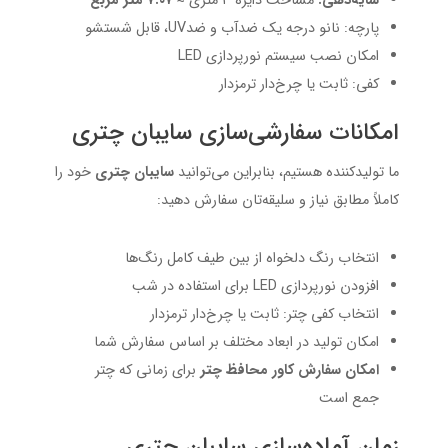
سایه‌دهی:
مساحت دایره ۳ متری ≈
۷.۰۷ متر مربع
پارچه: نانو درجه یک ضدآب و ضدUV، قابل شستشو
امکان نصب سیستم نورپردازی LED
کفی: ثابت یا چرخ‌دار ترمزدار
امکانات سفارشی‌سازی سایبان چتری
ما تولیدکننده هستیم، بنابراین می‌توانید
سایبان چتری
خود را
کاملاً مطابق نیاز و سلیقه‌تان سفارش دهید:
انتخاب رنگ دلخواه از بین طیف کامل رنگ‌ها
افزودن نورپردازی LED برای استفاده در شب
انتخاب کفی چتر: ثابت یا چرخ‌دار ترمزدار
امکان تولید در ابعاد مختلف بر اساس سفارش شما
امکان سفارش کاور محافظ چتر
برای زمانی که چتر
جمع است
زمان آماده‌سازی سایبان چتری