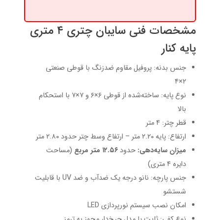
مشخصات فنی سایبان چتری ۴ متری
پایه کنار
جنس بدنه: پروفیل مقاوم ضدزنگ با قوطی صنعتی
۲×۴
نوع پایه: ساخته‌شده از قوطی ۶×۶ و ۷×۷ با استحکام
بالا
قطر چتر: ۴ متر
ارتفاع: پایه ۲.۲۰ متر – ارتفاع وسط چتر حدود ۲.۸۰ متر
میزان سایه‌دهی:
حدود
۱۲.۵۶ متر مربع
(مساحت
دایره ۴ متری)
جنس پارچه: نانو درجه یک ضدآب و ضد UV با قابلیت
شستشو
امکان نصب سیستم نورپردازی LED
نوع کفی: ثابت یا مدل چرخ‌دار مجهز به ترمز