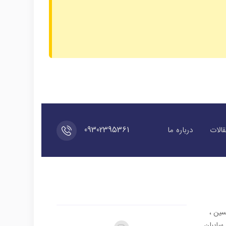
09302395361
الات
درباره ما
سین ،
در و سایبان