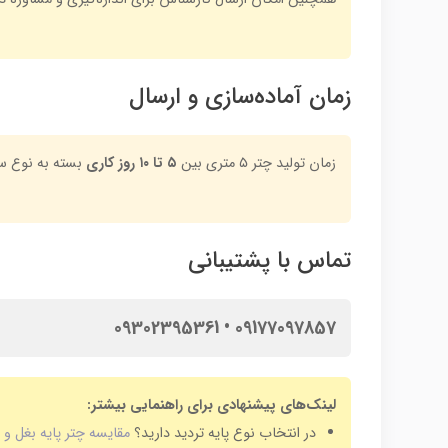
زمان آماده‌سازی و ارسال
زمان تولید چتر ۵ متری بین
۵ تا ۱۰ روز کاری
بسته به نوع سف
تماس با پشتیبانی
09177097857 • 09302395361
لینک‌های پیشنهادی برای راهنمایی بیشتر:
در انتخاب نوع پایه تردید دارید؟
مقایسه چتر پایه بغل و 