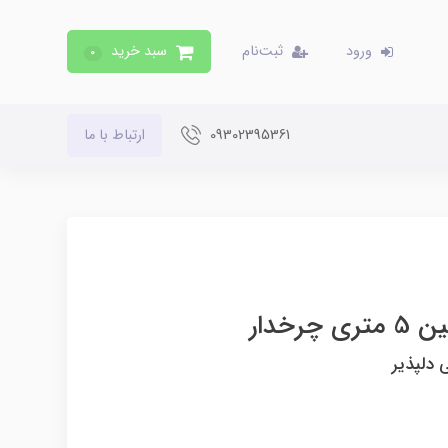
ورود
ثبت‌نام
سبد خرید
0
09302395361
ارتباط با ما