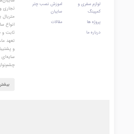
سایبان‌ه
لوازم سفری و
اموزش نصب چتر
تجاری و 
کمپینگ
سایبان
متریال ب
پروژه ها
مقالات
انواع سا
درباره ما
ثابت و چ
تعهد ما،
و پشتیبا
سایه‌ای 
چشم‌نواز
بیشتر 