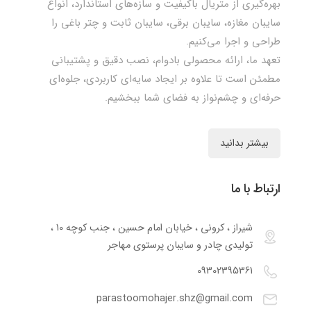
بهره‌گیری از متریال باکیفیت و سازه‌های استاندارد، انواع
سایبان مغازه، سایبان برقی، سایبان ثابت و چتر باغی را
طراحی و اجرا می‌کنیم.
تعهد ما، ارائه محصولی بادوام، نصب دقیق و پشتیبانی
مطمئن است تا علاوه بر ایجاد سایه‌ای کاربردی، جلوه‌ای
حرفه‌ای و چشم‌نواز به فضای شما ببخشیم.
بیشتر بدانید
ارتباط با ما
شیراز ، کرونی ، خیابان امام حسین ، جنب کوچه 10 ،
تولیدی چادر و سایبان پرستوی مهاجر
09302395361
parastoomohajer.shz@gmail.com