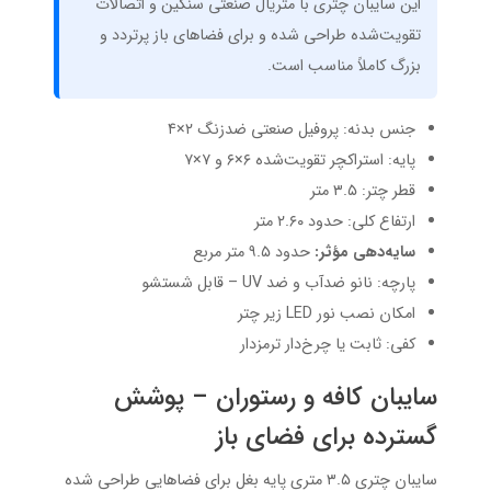
این سایبان چتری با متریال صنعتی سنگین و اتصالات
تقویت‌شده طراحی شده و برای فضاهای باز پرتردد و
بزرگ کاملاً مناسب است.
جنس بدنه: پروفیل صنعتی ضدزنگ ۲×۴
پایه: استراکچر تقویت‌شده ۶×۶ و ۷×۷
قطر چتر: ۳.۵ متر
ارتفاع کلی: حدود ۲.۶۰ متر
سایه‌دهی مؤثر:
حدود ۹.۵ متر مربع
پارچه: نانو ضدآب و ضد UV – قابل شستشو
امکان نصب نور LED زیر چتر
کفی: ثابت یا چرخ‌دار ترمزدار
سایبان کافه و رستوران – پوشش
گسترده برای فضای باز
سایبان چتری ۳.۵ متری پایه بغل برای فضاهایی طراحی شده