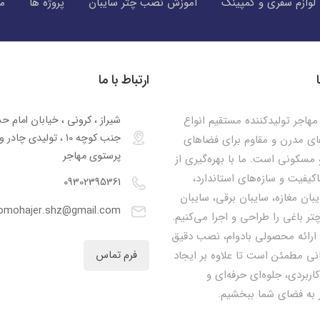
لوازم سفری و کمپینگ
اموزش نصب چتر سایبان
پروژه ها
مق
ارتباط با ما
هاجر تولیدکننده مستقیم انواع
شیراز ، کرونی ، خیابان امام ح
جنب کوچه 10 ، تولیدی چا
ای مدرن و مقاوم برای فضاهای
پرستوی مهاجر
مسکونی است. ما با بهره‌گیری از
اکیفیت و سازه‌های استاندارد،
09302395361
یبان مغازه، سایبان برقی، سایبان
omohajer.shz@gmail.com
تر باغی را طراحی و اجرا می‌کنیم.
 ارائه محصولی بادوام، نصب دقیق
نی مطمئن است تا علاوه بر ایجاد
فرم تماس
کاربردی، جلوه‌ای حرفه‌ای و
 به فضای شما ببخشیم.