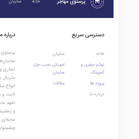
پرستوی مهاجر
خانه
سایبان
دسترسی سریع
درباره ما
پرستوی م
خانه
سایبان
سایبان‌ه
لوازم سفری و
اموزش نصب چتر
تجاری و 
کمپینگ
سایبان
متریال ب
پروژه ها
مقالات
انواع سا
درباره ما
ثابت و چ
تعهد ما،
و پشتیبا
سایه‌ای 
چشم‌نواز