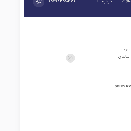
09302395361
الات
درباره ما
سین ،
در و سایبان
parasto