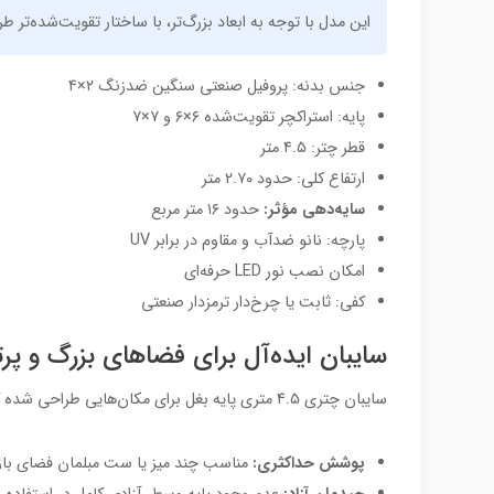
این مدل با توجه به ابعاد بزرگ‌تر، با ساختار تقویت‌شده‌تر
جنس بدنه: پروفیل صنعتی سنگین ضدزنگ ۲×۴
پایه: استراکچر تقویت‌شده ۶×۶ و ۷×۷
قطر چتر: ۴.۵ متر
ارتفاع کلی: حدود ۲.۷۰ متر
سایه‌دهی مؤثر:
حدود ۱۶ متر مربع
پارچه: نانو ضدآب و مقاوم در برابر UV
امکان نصب نور LED حرفه‌ای
کفی: ثابت یا چرخ‌دار ترمزدار صنعتی
سایبان ایده‌آل برای فضاهای بزرگ و پرت
سایبان چتری ۴.۵ متری پایه بغل برای مکان‌هایی طراحی شده که به پوشش سایه وسیع و ظاهری حرفه‌ای نیاز دارند:
پوشش حداکثری:
مناسب چند میز یا ست مبلمان فضای باز