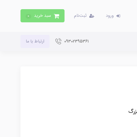
ورود
ثبت‌نام
سبد خرید
0
09302395361
ارتباط با ما
زرگ