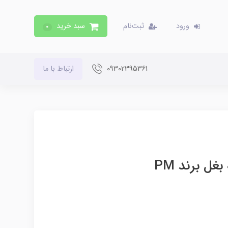
ورود
ثبت‌نام
سبد خرید
0
09302395361
ارتباط با ما