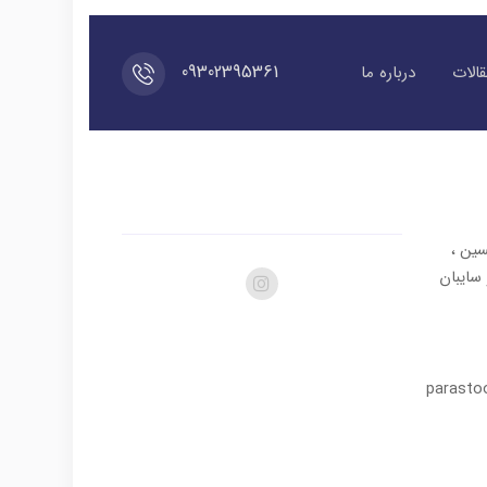
09302395361
الات
درباره ما
سین ،
در و سایبان
parasto