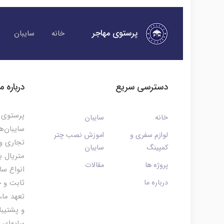
پرستوی مهاجر
خانه
سایبان
دسترسی سریع
درباره ما
پرستوی م
خانه
سایبان
سایبان‌ه
لوازم سفری و
اموزش نصب چتر
تجاری و 
کمپینگ
سایبان
متریال ب
پروژه ها
مقالات
انواع سا
درباره ما
ثابت و چ
تعهد ما،
و پشتیبا
سایه‌ای 