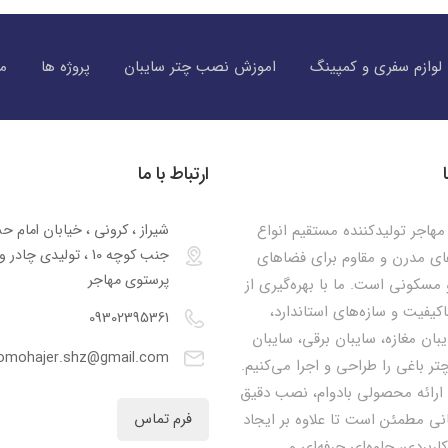
لوازم سفری و کمپینگ
اموزش نصب چتر سایبان
پروژه ها
مق
ارتباط با ما
هاجر تولیدکننده مستقیم انواع
شیراز ، کرونی ، خیابان امام ح
جنب کوچه 10 ، تولیدی چا
ای مدرن و مقاوم برای فضاهای
پرستوی مهاجر
مسکونی است. ما با بهره‌گیری از
اکیفیت و سازه‌های استاندارد،
09302395361
یبان مغازه، سایبان برقی، سایبان
omohajer.shz@gmail.com
تر باغی را طراحی و اجرا می‌کنیم.
 ارائه محصولی بادوام، نصب دقیق
نی مطمئن است تا علاوه بر ایجاد
فرم تماس
کاربردی، جلوه‌ای حرفه‌ای و