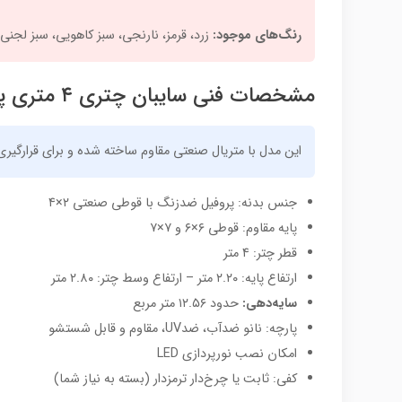
رنگ‌های موجود:
زرد، قرمز، نارنجی، سبز کاهویی، سبز لجنی
مشخصات فنی سایبان چتری ۴ متری پایه کنار مدل گرد
این مدل با متریال صنعتی مقاوم ساخته شده و برای قرارگی
جنس بدنه: پروفیل ضدزنگ با قوطی صنعتی ۲×۴
پایه مقاوم: قوطی ۶×۶ و ۷×۷
قطر چتر: ۴ متر
ارتفاع پایه: ۲.۲۰ متر – ارتفاع وسط چتر: ۲.۸۰ متر
سایه‌دهی:
حدود ۱۲.۵۶ متر مربع
پارچه: نانو ضدآب، ضدUV، مقاوم و قابل شستشو
امکان نصب نورپردازی LED
کفی: ثابت یا چرخ‌دار ترمزدار (بسته به نیاز شما)